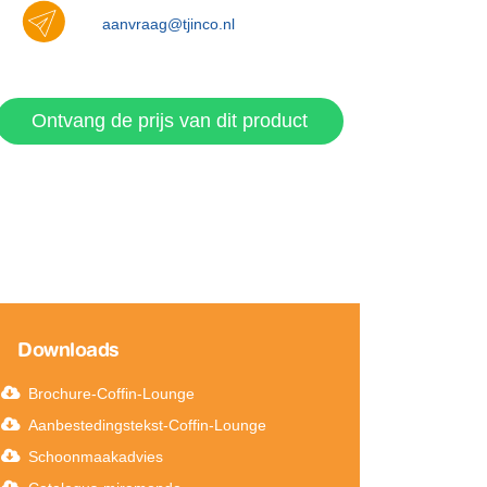
aanvraag@tjinco.nl
Ontvang de prijs van dit product
Downloads
Brochure-Coffin-Lounge
Aanbestedingstekst-Coffin-Lounge
Schoonmaakadvies