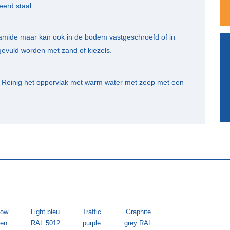
erd staal.
lyamide maar kan ook in de bodem vastgeschroefd of in
evuld worden met zand of kiezels.
g. Reinig het oppervlak met warm water met zeep met een
low
Light bleu
Traffic
Graphite
een
RAL 5012
purple
grey RAL