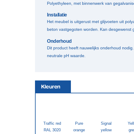
Polyethyleen, met binnenwerk van gegalvanise
Installatie
Het meubel is uitgerust met glijvoeten uit po
beton vastgegoten worden. Kan desgewenst g
Onderhoud
Dit product heeft nauwelijks onderhoud nodi
neutrale pH waarde.
Kleuren
Traffic red
Pure
Signal
Yel
RAL 3020
orange
yellow
gr