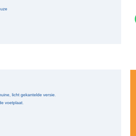
euze
uine, licht gekantelde versie.
de voetplaat.