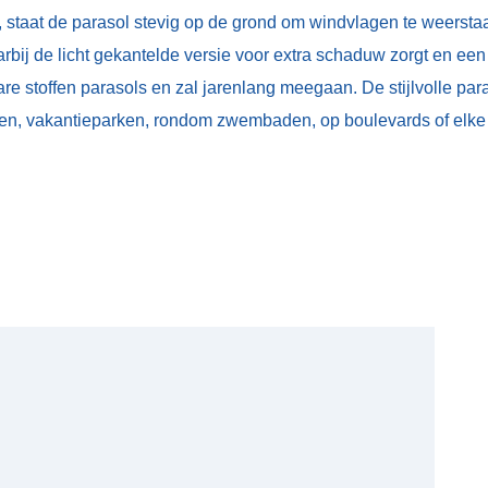
, staat de parasol stevig op de grond om windvlagen te weerstaan
arbij de licht gekantelde versie voor extra schaduw zorgt en ee
are stoffen parasols en zal jarenlang meegaan. De stijlvolle para
rken, vakantieparken, rondom zwembaden, op boulevards of el