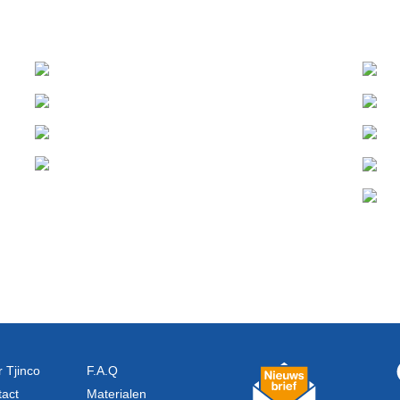
 Tjinco
F.A.Q
act
Materialen