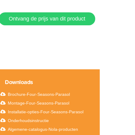
Ontvang de prijs van dit product
Downloads
Brochure-Four-Seasons-Parasol
Montage-Four-Seasons-Parasol
Installatie-opties-Four-Seasons-Parasol
Onderhoudsinstructie
Algemene-catalogus-Nola-producten