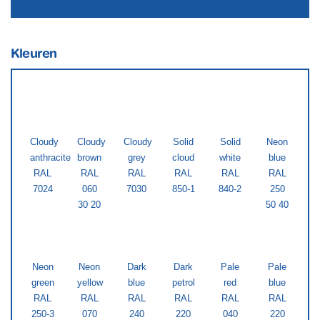
Kleuren
Cloudy
Cloudy
Cloudy
Solid
Solid
Neon
anthracite
brown
grey
cloud
white
blue
RAL
RAL
RAL
RAL
RAL
RAL
7024
060
7030
850-1
840-2
250
30 20
50 40
Neon
Neon
Dark
Dark
Pale
Pale
green
yellow
blue
petrol
red
blue
RAL
RAL
RAL
RAL
RAL
RAL
250-3
070
240
220
040
220