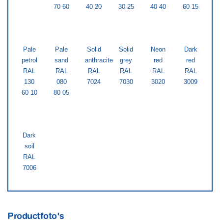
70 60
40 20
30 25
40 40
60 15
Pale
Pale
Solid
Solid
Neon
Dark
petrol
sand
anthracite
grey
red
red
RAL
RAL
RAL
RAL
RAL
RAL
130
080
7024
7030
3020
3009
60 10
80 05
Dark
soil
RAL
7006
Productfoto's