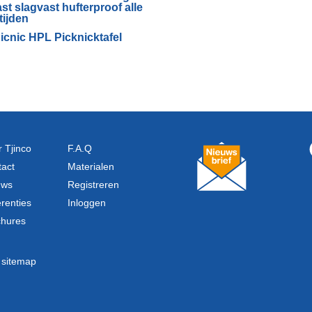
icnic HPL Picknicktafel
 Tjinco
F.A.Q
act
Materialen
uws
Registreren
renties
Inloggen
chures
|
sitemap