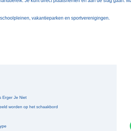
en handbereik. Je kunt direct plaatsnemen en aan de slag gaan. M
schoolpleinen, vakantieparken en sportverenigingen.
Erger Je Niet
eeld worden op het schaakbord
type