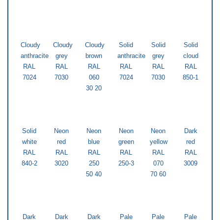
Cloudy
Cloudy
Cloudy
Solid
Solid
Solid
anthracite
grey
brown
anthracite
grey
cloud
RAL
RAL
RAL
RAL
RAL
RAL
7024
7030
060
7024
7030
850-1
30 20
Solid
Neon
Neon
Neon
Neon
Dark
white
red
blue
green
yellow
red
RAL
RAL
RAL
RAL
RAL
RAL
840-2
3020
250
250-3
070
3009
50 40
70 60
Dark
Dark
Dark
Pale
Pale
Pale