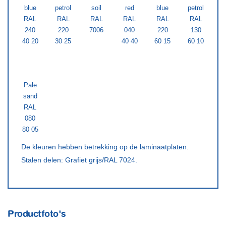
blue
petrol
soil
red
blue
petrol
RAL
RAL
RAL
RAL
RAL
RAL
240
220
7006
040
220
130
40 20
30 25
40 40
60 15
60 10
Pale
sand
RAL
080
80 05
​De kleuren hebben betrekking op de laminaatplaten.
Stalen delen: Grafiet grijs/RAL 7024.
Productfoto's