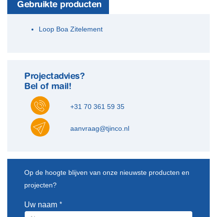
Gebruikte producten
Loop Boa Zitelement
Projectadvies?
Bel of mail!
+31 70 361 59 35
aanvraag@tjinco.nl
Leave
Op de hoogte blijven van onze nieuwste producten en
this
projecten?
field
blank
Uw naam