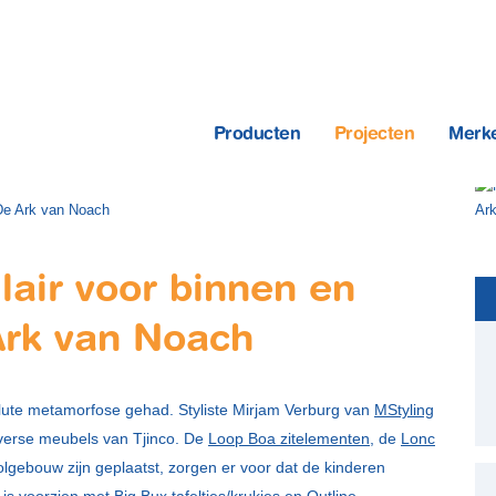
Producten
Projecten
Merk
air voor binnen en
Ark van Noach
olute metamorfose gehad. Styliste Mirjam Verburg van
MStyling
iverse meubels van Tjinco. De
Loop Boa zitelementen
, de
Lonc
olgebouw zijn geplaatst, zorgen er voor dat de kinderen
s is voorzien met
Big Bux tafeltjes/krukjes
en
Outline