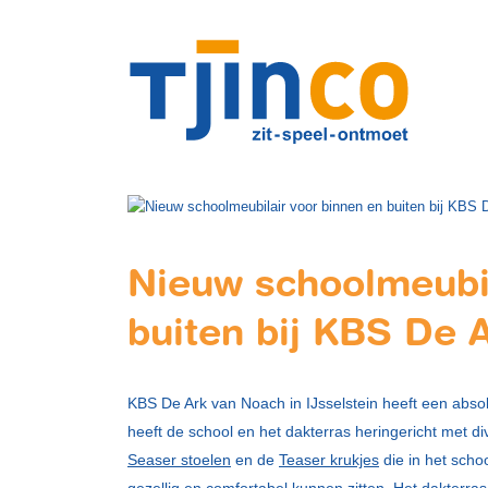
Nieuw schoolmeubil
buiten bij KBS De 
KBS De Ark van Noach in IJsselstein heeft een abs
heeft de school en het dakterras heringericht met d
Seaser stoelen
en de
Teaser krukjes
die in het scho
gezellig en comfortabel kunnen zitten. Het dakterra