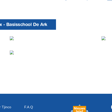
x - Basisschool De Ark
 Tjinco
F.A.Q