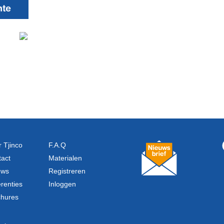
nte
 Tjinco
F.A.Q
act
Materialen
uws
Registreren
renties
Inloggen
chures