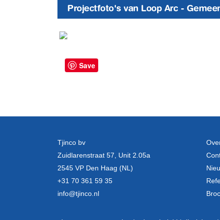
Projectfoto's van Loop Arc - Gemee
Save
Tjinco bv
Over
Zuidlarenstraat 57, Unit 2.05a
Cont
2545 VP Den Haag (NL)
Nie
+31 70 361 59 35
Refe
info@tjinco.nl
Bro