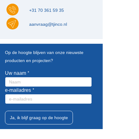
+31 70 361 59 35
aanvraag@tjinco.nl
Leave
Op de hoogte blijven van onze nieuwste
this
producten en projecten?
field
blank
Uw naam
e-mailadres
Ja, ik blijf graag op de hoogte