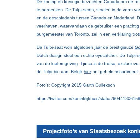
De koning en koningin bezochten Canada om de rol v
te herdenken. De Tulpi-seats, stoelen in de vorm v
en de geschiedenis tussen Canada en Nederland. De v
veerhaven, waarvandaan de gebruiker een prachtig ui
burgemeester van Toronto, zei in een verklaring trot
De Tulpi-seat won afgelopen jaar de prestigieuze
Go
Dutch design stoel een echte eyecatcher. De Tulpi-s
van de leefomgeving. Tjinco is de trotse, exclusieve
de Tulpi-bin aan. Bekijk
hier
het gehele assortiment.
Foto’s: Copyright 2015 Garth Gullekson
https://twitter.com/koninklijkhuis/status/604413061
Projectfoto's van Staatsbezoek konin