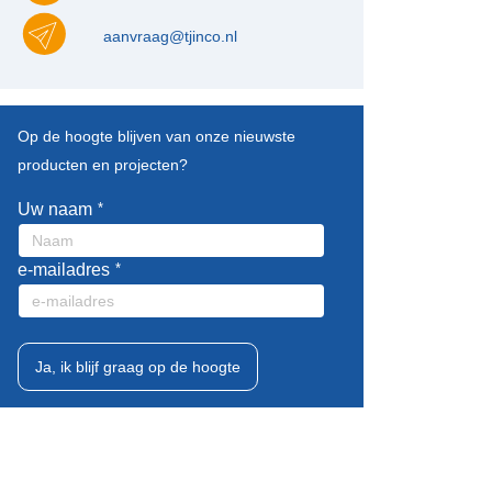
aanvraag@tjinco.nl
Leave
Op de hoogte blijven van onze nieuwste
this
producten en projecten?
field
blank
Uw naam
e-mailadres
Ja, ik blijf graag op de hoogte