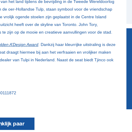
an het land tijdens de bevrijding in de Tweede Wereldoorlog
an de oer-Hollandse Tulp, staan symbool voor de vriendschap
rolijk ogende stoelen zijn geplaatst in de Centre Island
tzicht heeft over de skyline van Toronto. John Tory,
s te zijn op de mooie en creatieve aanvullingen voor de stad.
lden A’Design Award
. Dankzij haar kleurrijke uitstraling is deze
eat draagt hiermee bij aan het verfraaien en vrolijker maken
 dealer van Tulpi in Nederland. Naast de seat biedt Tjinco ook
580111872
klijk paar