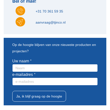
Bel of mail!
+31 70 361 59 35
aanvraag@tjinco.nl
Leave
Op de hoogte blijven van onze nieuwste producten en
this
projecten?
field
blank
Uw naam
e-mailadres
Ja, ik blijf graag op de hoogte