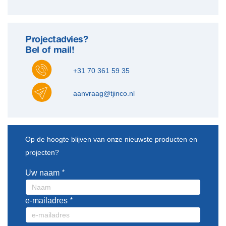
Projectadvies?
Bel of mail!
+31 70 361 59 35
aanvraag@tjinco.nl
Leave
Op de hoogte blijven van onze nieuwste producten en
this
projecten?
field
blank
Uw naam
e-mailadres