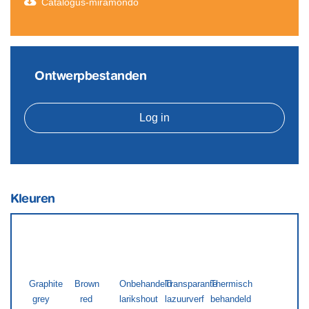
Catalogus-miramondo
Ontwerpbestanden
Log in
Kleuren
Graphite
Brown
Onbehandeld
Transparante
Thermisch
grey
red
larikshout
lazuurverf
behandeld