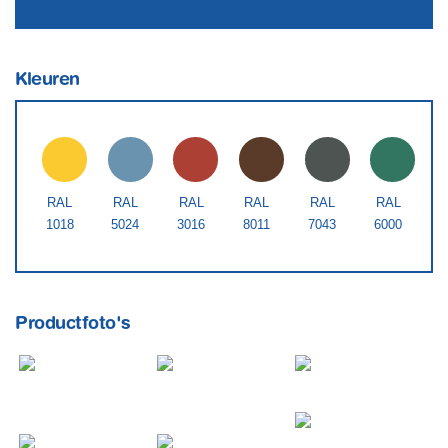
Kleuren
RAL
RAL
RAL
RAL
RAL
RAL
1018
5024
3016
8011
7043
6000
Productfoto's